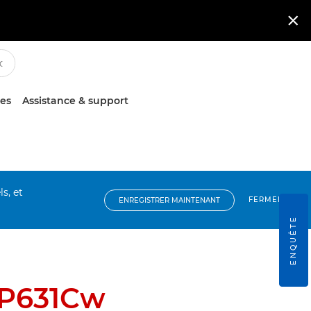

ces
Assistance & support
s, et
FERMER
ENREGISTRER MAINTENANT
ENQUÊTE
BP631Cw