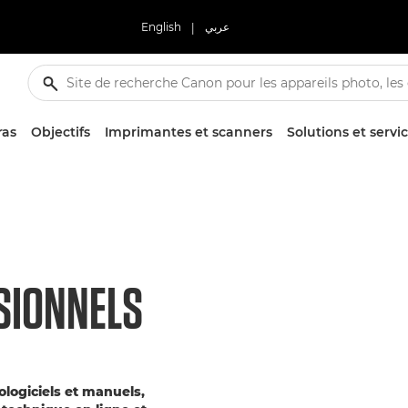
English
|
عربي
ras
Objectifs
Imprimantes et scanners
Solutions et servi
SIONNELS
rologiciels et manuels,