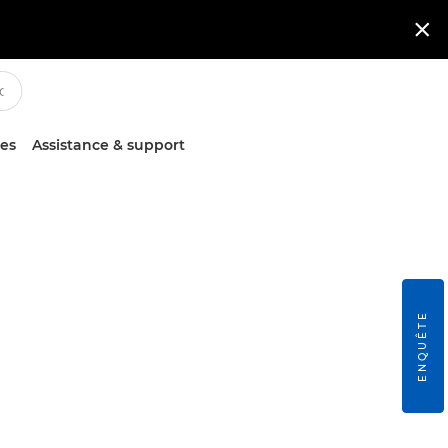

ces
Assistance & support
ENQUÊTE