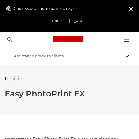
Choisissez un autre pays ou région

English
|
عربي
Canon Logo, back to ho
Assistance produits clients
Bascul
Canon
Logiciel
Easy PhotoPrint EX