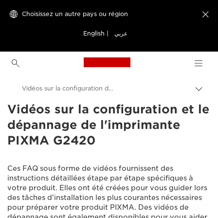
Choisissez un autre pays ou région

English
|
عربي
Canon Logo, back to h
Vidéos sur la configuration de l'imprimante PIXMA G2420
Bascu
entre
Vidéos sur la configuration et le
Canon
les
dépannage de l'imprimante
fils
Assistance produits clients
d'Ari
PIXMA G2420
Vidéos sur la configuration et le dépannage
Ces FAQ sous forme de vidéos fournissent des
instructions détaillées étape par étape spécifiques à
votre produit. Elles ont été créées pour vous guider lors
des tâches d'installation les plus courantes nécessaires
pour préparer votre produit PIXMA. Des vidéos de
dépannage sont également disponibles pour vous aider