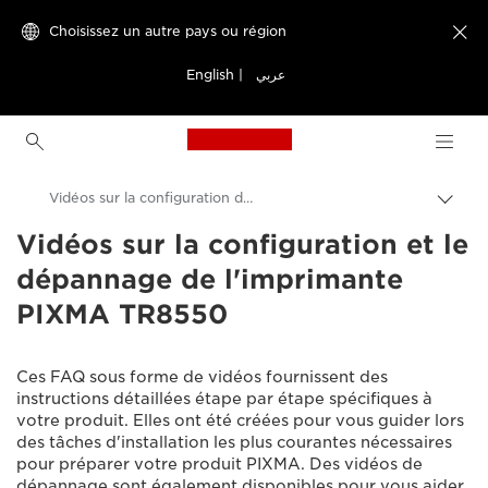
Choisissez un autre pays ou région

English
|
عربي
Canon Logo, back to h
Vidéos sur la configuration de l'imprimante PIXMA TR8550
Bascu
entre
Vidéos sur la configuration et le
Canon
les
dépannage de l'imprimante
fils
Assistance produits clients
d'Ari
PIXMA TR8550
Vidéos sur la configuration et le dépannage
Ces FAQ sous forme de vidéos fournissent des
instructions détaillées étape par étape spécifiques à
votre produit. Elles ont été créées pour vous guider lors
des tâches d'installation les plus courantes nécessaires
pour préparer votre produit PIXMA. Des vidéos de
dépannage sont également disponibles pour vous aider