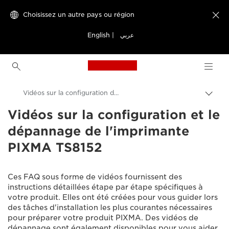
Choisissez un autre pays ou région

English
|
عربي
Canon Logo, back to h
Vidéos sur la configuration de l'imprimante PIXMA TS8152
Bascu
entre
Vidéos sur la configuration et le
Canon
les
dépannage de l'imprimante
fils
Assistance produits clients
d'Ari
PIXMA TS8152
Vidéos sur la configuration et le dépannage
Ces FAQ sous forme de vidéos fournissent des
instructions détaillées étape par étape spécifiques à
votre produit. Elles ont été créées pour vous guider lors
des tâches d'installation les plus courantes nécessaires
pour préparer votre produit PIXMA. Des vidéos de
dépannage sont également disponibles pour vous aider