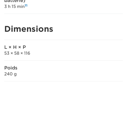
batterie)
11
3 h 15 min
Dimensions
L × H × P
53 × 58 × 116
Poids
240 g