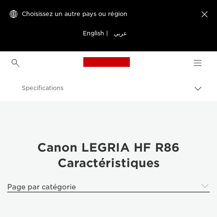
Choisissez un autre pays ou région

English
|
عربي
Canon Logo, back to h
Specifications
Bascu
entre
Canon
les
fils
Caméscopes
d'Ari
Canon LEGRIA HF R86
Canon LEGRIA HF R86
Caractéristiques
Page par catégorie