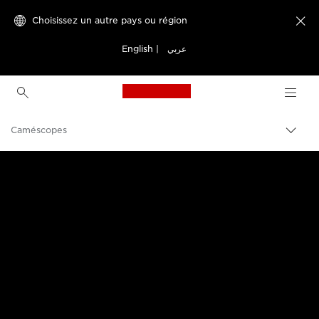
Choisissez un autre pays ou région

English
|
عربي
Canon Logo, back to h
Caméscopes
Bascu
entre
Canon
les
fils
d'Ari