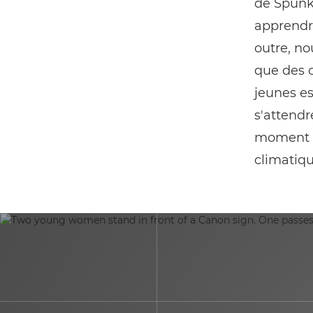
de SpunkG
apprendre
outre, no
que des c
jeunes es
s'attendre
moment o
climatiqu