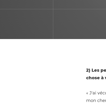
2) Les p
chose à 
« J'ai vé
mon chemi