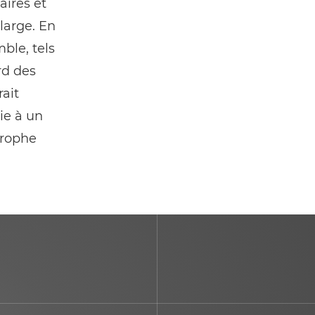
aires et
large. En
ble, tels
rd des
ait
oie à un
trophe