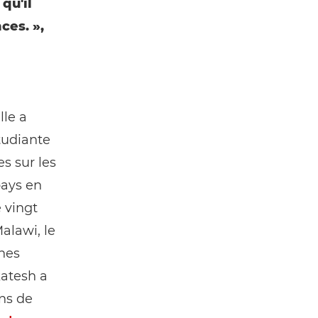
qu'il
ces. »,
lle a
tudiante
s sur les
pays en
 vingt
alawi, le
unes
atesh a
ns de