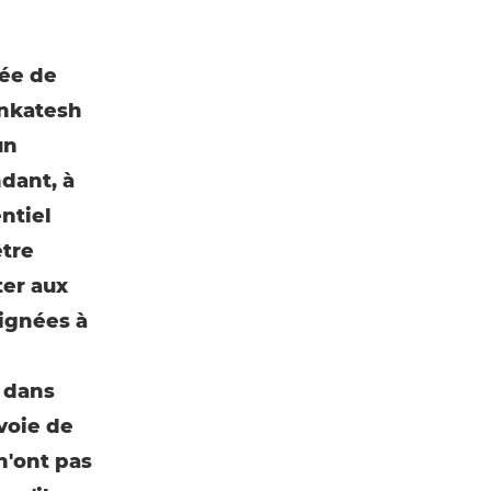
née de
enkatesh
un
dant, à
ntiel
être
ter aux
ignées à
t dans
voie de
n'ont pas