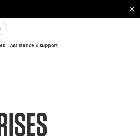

ces
Assistance & support
RISES