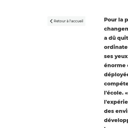
Pour la 
Retour à l'accueil

changeme
a dû qui
ordinate
ses yeux
énorme et
déployée
compéten
l'école.
l'expéri
des envi
développ