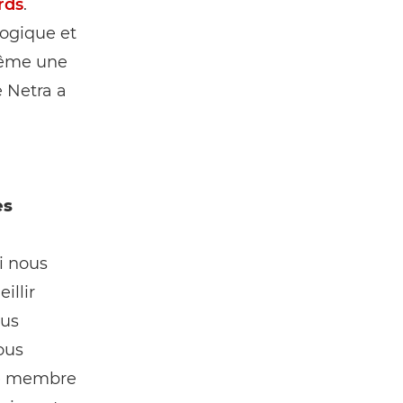
rds
.
gogique et
-même une
e Netra a
es
i nous
illir
ous
ous
tre membre