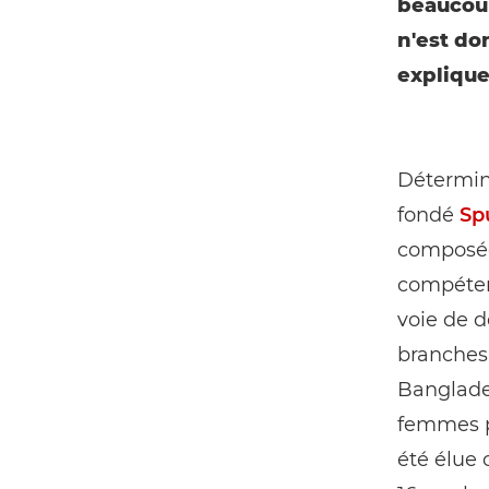
beaucoup
n'est do
explique-
Déterminé
fondé
Sp
composée 
compétenc
voie de d
branches,
Banglades
femmes p
été élue