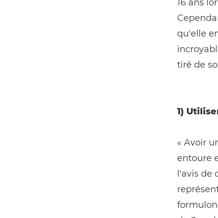
16 ans lo
Cependant
qu'elle e
incroyabl
tiré de s
1) Utili
« Avoir u
entoure e
l'avis de
représent
formulons