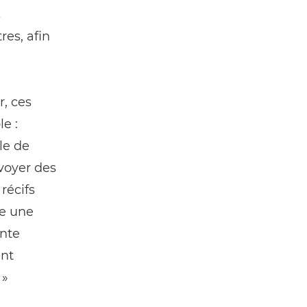
s
res, afin
r, ces
e :
le de
voyer des
récifs
re une
ante
ent
 »