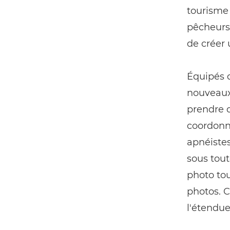
tourisme 
pêcheurs 
de créer
Équipés d
nouveaux 
prendre 
coordonn
apnéistes
sous tout
photo tou
photos. C
l'étendue