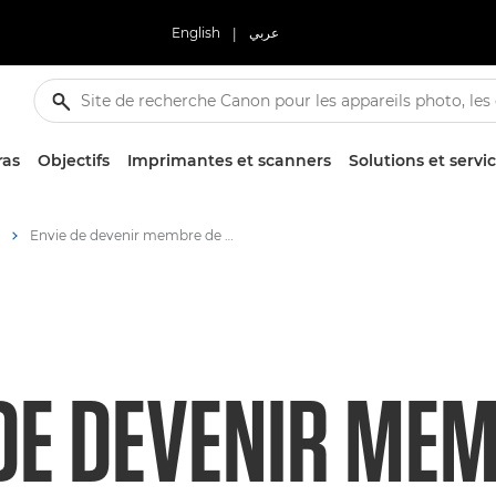
English
|
عربي
ras
Objectifs
Imprimantes et scanners
Solutions et servi
Envie de devenir membre de Citizen of the Reef ? Un simple clic suffit
 DE DEVENIR ME