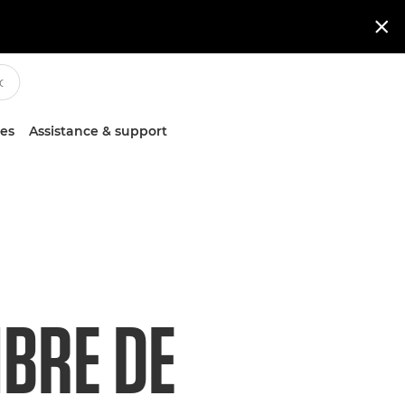

ces
Assistance & support
MBRE DE