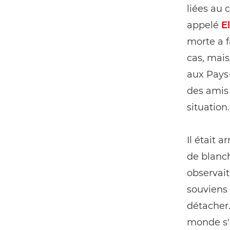
liées au
appelé
E
morte a f
cas, mais
aux Pays-
des amis 
situation.
Il était 
de blanch
observait
souviens 
détacher.
monde s'e