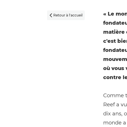
« Le mom
Retour à l'accueil

fondate
matière 
c'est bi
fondate
mouvemen
où vous 
contre l
Comme tan
Reef a vu
dix ans, 
monde a 