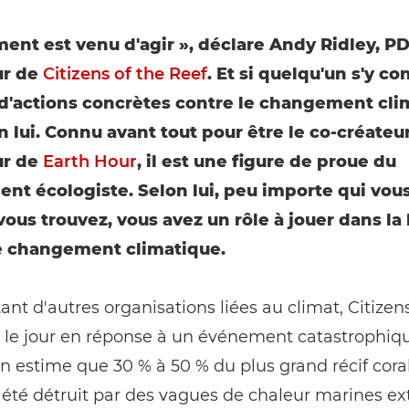
ent est venu d'agir », déclare Andy Ridley, P
ur de
Citizens of the Reef
. Et si quelqu'un s'y co
d'actions concrètes contre le changement cli
en lui. Connu avant tout pour être le co-créateu
ur de
Earth Hour
, il est une figure de proue du
t écologiste. Selon lui, peu importe qui vous
vous trouvez, vous avez un rôle à jouer dans la 
e changement climatique.
t d'autres organisations liées au climat, Citizens
 le jour en réponse à un événement catastrophique
on estime que 30 % à 50 % du plus grand récif cora
été détruit par des vagues de chaleur marines e