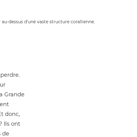
 perdre.
ur
la Grande
ment
t donc,
 Ils ont
s de