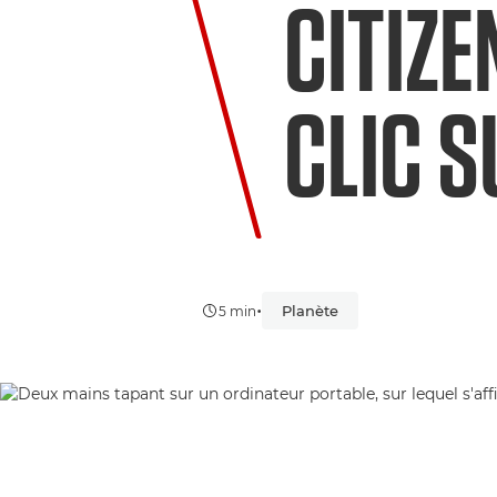
CITIZE
CLIC S
•
Planète
5 min