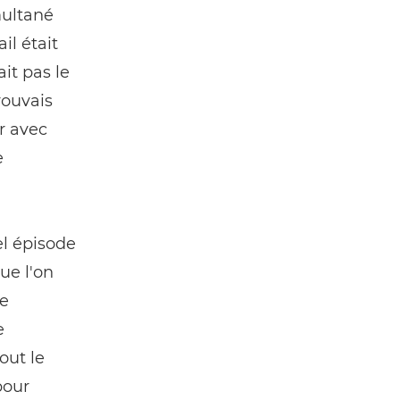
multané
il était
it pas le
rouvais
er avec
e
el épisode
ue l'on
me
e
out le
pour