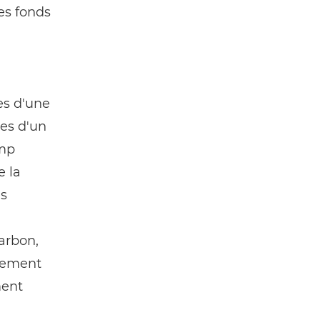
es fonds
es d'une
ses d'un
amp
e la
es
harbon,
ngement
ment