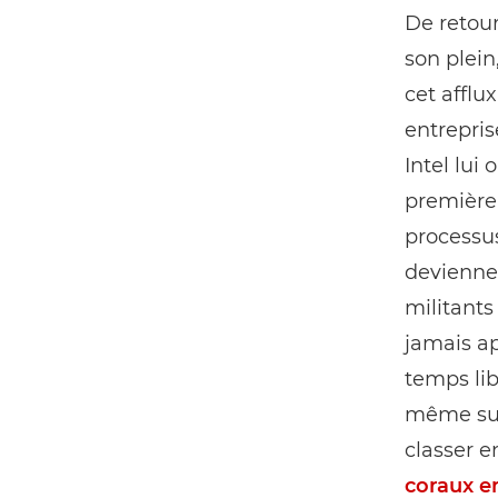
De retour
son plein
cet afflu
entrepris
Intel lui
première 
processu
devienne
militants
jamais ap
temps lib
même sur
classer e
coraux en