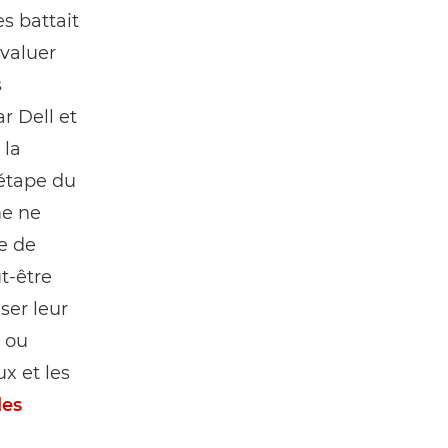
s battait
évaluer
s
r Dell et
 la
 étape du
me ne
e de
t-être
ser leur
, ou
x et les
les