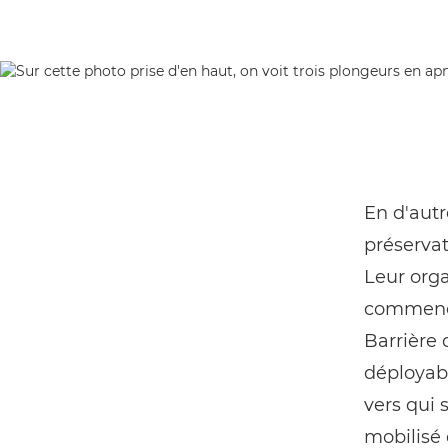
En d'autr
préservat
Leur orga
commencer
Barrière 
déployabl
vers qui 
mobilisé 