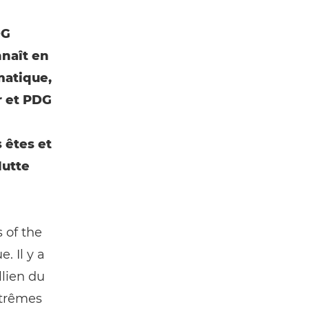
DG
nnaît en
matique,
r et PDG
 êtes et
lutte
 of the
. Il y a
llien du
xtrêmes