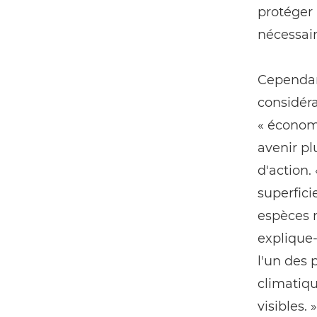
protéger 
nécessair
Cependant
considéra
« économi
avenir pl
d'action.
superfici
espèces 
explique-
l'un des
climatiqu
visibles. »