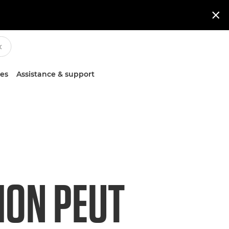

ces
Assistance & support
ION PEUT