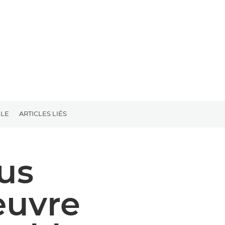
LE
ARTICLES LIÉS
us
œuvre