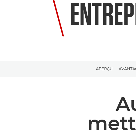
ENTREP
APERÇU
AVANTA
A
mett