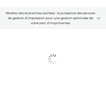
Révélez des économies cachées : la puissance des services
de gestion d’impression pour une gestion optimisée de
votre parc d’imprimantes
Qu'est-ce que les services d'impression gérés ?
Comment les MPS optimisent-ils la gestion de votre parc
d’imprimantes ?
Comment choisir le bon fournisseur de Services de Gestion
d’Impression (MPS)