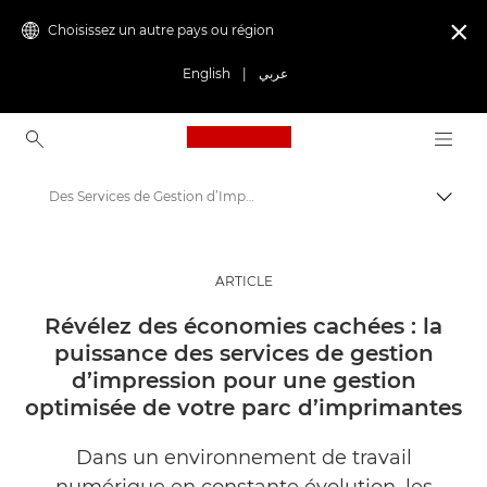
Choisissez un autre pays ou région

English
|
عربي
Canon Logo, back to ho
Des Services de Gestion d’Impression pour une meilleure gestion de vos parcs d’imprimante
Bascul
Canon
Solutions et services
ARTICLE
Evénements et témoignages
Révélez des économies cachées : la
puissance des services de gestion
Articles dédiés aux entreprises et aux professionnels
d’impression pour une gestion
optimisée de votre parc d’imprimantes
Dans un environnement de travail