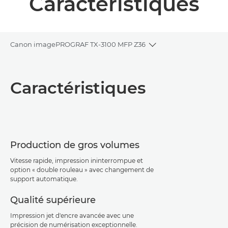
Caractéristiques
Canon imagePROGRAF TX-3100 MFP Z36
Toggle breadcrumbs
Présentation
Caractéristiques
Caractéristiques
Assistance
Production de gros volumes
Téléchargement au format PDF
Vitesse rapide, impression ininterrompue et
option « double rouleau » avec changement de
support automatique.
Qualité supérieure
Impression jet d'encre avancée avec une
précision de numérisation exceptionnelle.