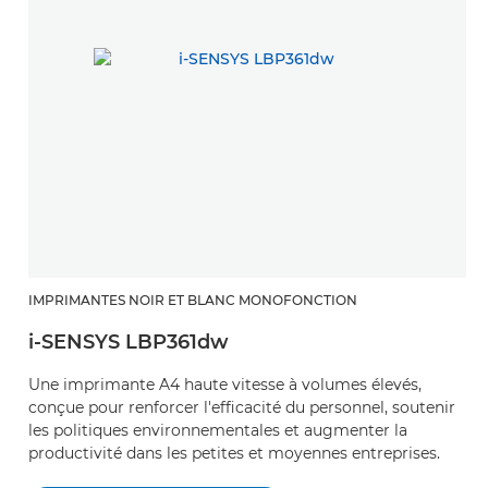
IMPRIMANTES NOIR ET BLANC MONOFONCTION
I
i-SENSYS LBP361dw
i
Une imprimante A4 haute vitesse à volumes élevés,
I
conçue pour renforcer l'efficacité du personnel, soutenir
co
les politiques environnementales et augmenter la
té
productivité dans les petites et moyennes entreprises.