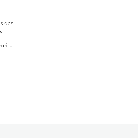
es des
,
curité