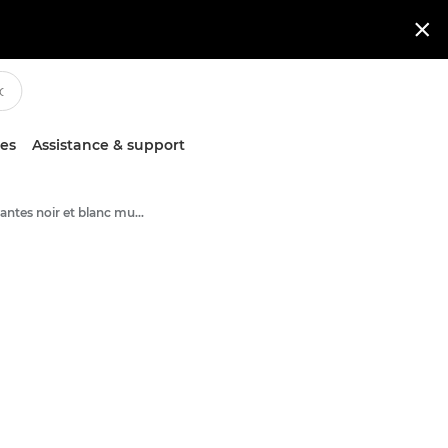

ces
Assistance & support
Imprimantes noir et blanc multifonction