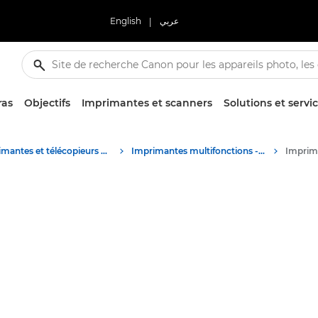
English
|
عربي
ras
Objectifs
Imprimantes et scanners
Solutions et servi
Imprimantes et télécopieurs professionnels
Imprimantes multifonctions - Multifonctions