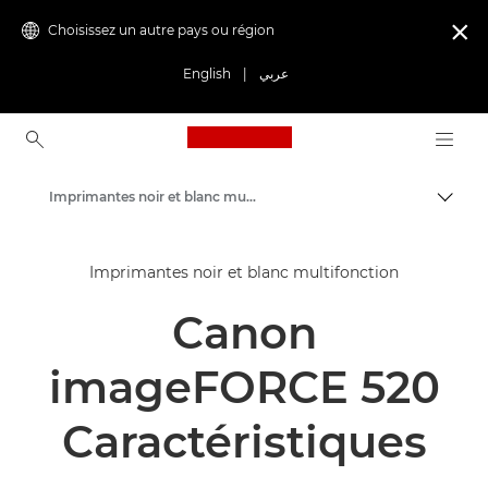
Choisissez un autre pays ou région

English
|
عربي
Canon Logo, back to ho
Imprimantes noir et blanc multifonction
Bascul
Canon
Imprimantes noir et blanc multifonction
Solutions et services
Canon
Produits professionnels
Imprimantes et télécopieurs professionnels
imageFORCE 520
Imprimantes multifonctions - Multifonctions
Caractéristiques