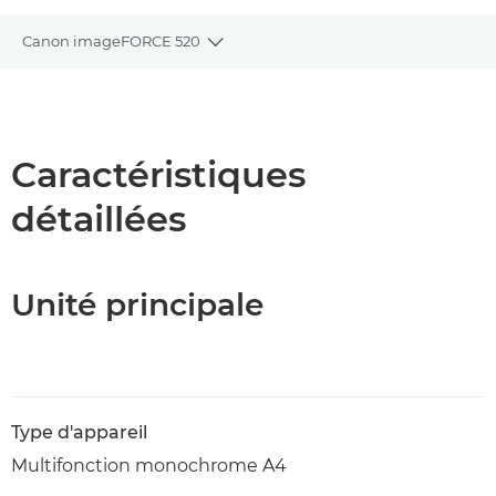
Canon imageFORCE 520
Toggle breadcrumbs
Présentation
Caractéristiques
Caractéristiques
détaillées
Téléchargement au format PDF
Unité principale
Type d'appareil
Multifonction monochrome A4