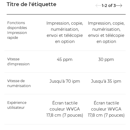
Titre de l'étiquette
1-2
of
3
Fonctions
Impression, copie,
Impression, copie,
disponibles
numérisation,
numérisation,
Impression
envoi et télécopie
envoi et télécopie
rapide
en option
en option
Vitesse
45 ppm
30 ppm
d'impression
Vitesse de
Jusqu'à 70 ipm
Jusqu'à 35 ipm
numérisation
Expérience
Écran tactile
Écran tactile
utilisateur
couleur WVGA
couleur WVGA
17,8 cm (7 pouces)
17,8 cm (7 pouces)