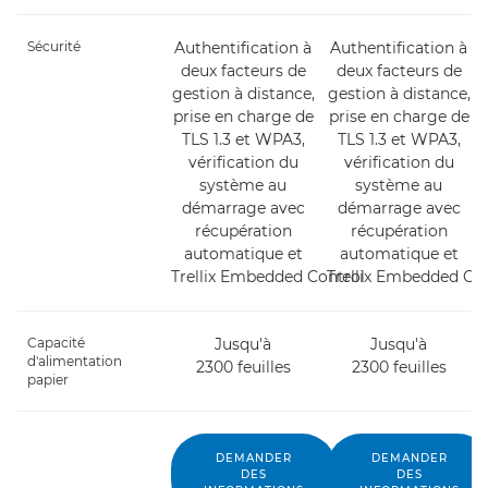
Sécurité
Authentification à
Authentification à
deux facteurs de
deux facteurs de
gestion à distance,
gestion à distance,
prise en charge de
prise en charge de
TLS 1.3 et WPA3,
TLS 1.3 et WPA3,
vérification du
vérification du
système au
système au
démarrage avec
démarrage avec
récupération
récupération
automatique et
automatique et
Trellix Embedded Control
Trellix Embedded Co
Capacité
Jusqu'à
Jusqu'à
d'alimentation
2300 feuilles
2300 feuilles
papier
DEMANDER
DEMANDER
DES
DES