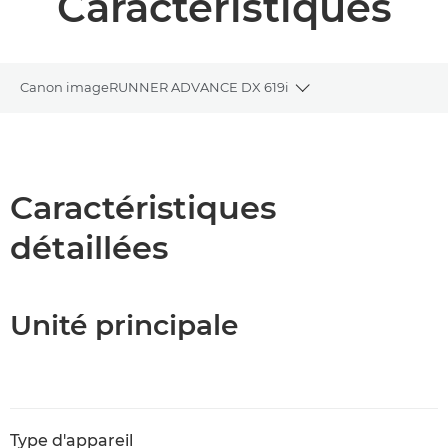
Caractéristiques
Canon imageRUNNER ADVANCE DX 619i
Toggle breadcrumbs
Présentation
Caractéristiques
Caractéristiques
détaillées
Assistance
Téléchargement au format PDF
Unité principale
Type d'appareil