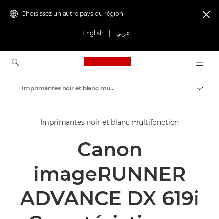
Choisissez un autre pays ou région

English
|
عربي
Canon Logo, back to ho
Imprimantes noir et blanc multifonction
Bascul
Canon
Imprimantes noir et blanc multifonction
Solutions et services
Canon
Produits professionnels
Imprimantes et télécopieurs professionnels
imageRUNNER
Imprimantes multifonctions - Multifonctions
ADVANCE DX 619i