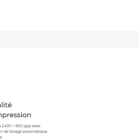
lité
mpression
à 2400 × 600 ppp avec
on de lissage automatique
e