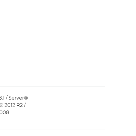
1 / Server®
® 2012 R2 /
2008