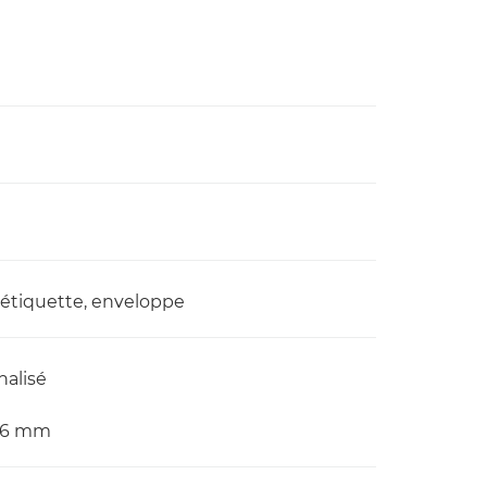
, étiquette, enveloppe
alisé
356 mm