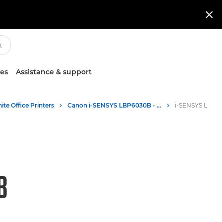

ces
Assistance & support
ite Office Printers
Canon i-SENSYS LBP6030B - Imprimantes laser
B