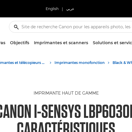
English
|
عربي
ras
Objectifs
Imprimantes et scanners
Solutions et servi
Imprimantes et télécopieurs professionnels
Imprimantes monofonction
Black & Wh
IMPRIMANTE HAUT DE GAMME
CANON I-SENSYS LBP6030
CARACTÉRISTIQUES