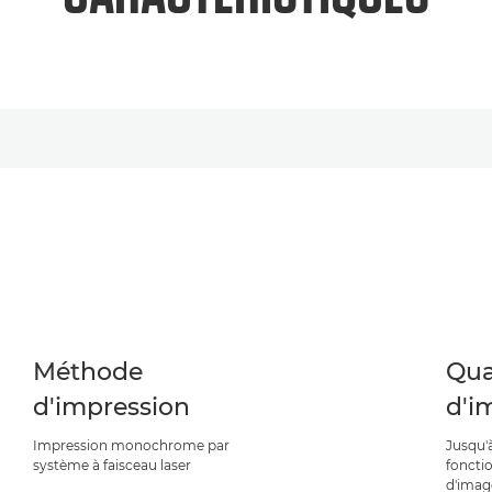
Méthode
Qua
d'impression
d'i
Impression monochrome par
Jusqu'
système à faisceau laser
foncti
d'imag