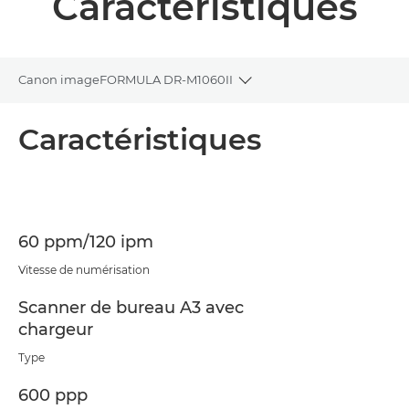
Caractéristiques
Canon imageFORMULA DR-M1060II
Toggle breadcrumbs
Présentation
Caractéristiques
Caractéristiques
Assistance
60 ppm/120 ipm
Téléchargement au format PDF
Vitesse de numérisation
Scanner de bureau A3 avec
chargeur
Type
600 ppp