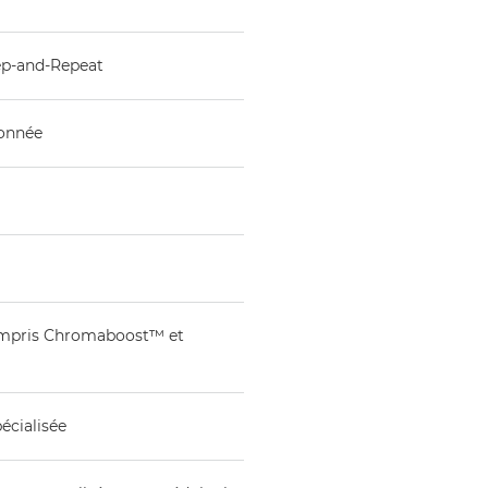
tep-and-Repeat
ionnée
compris Chromaboost™ et
écialisée