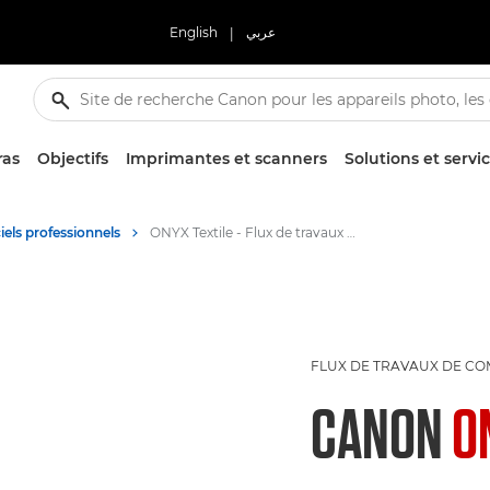
English
|
عربي
ras
Objectifs
Imprimantes et scanners
Solutions et servi
iels professionnels
ONYX Textile - Flux de travaux de communication visuelle
FLUX DE TRAVAUX DE CO
CANON
O