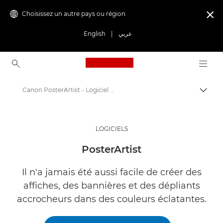
Choisissez un autre pays ou région

English
|
عربي
Canon Logo, back to ho
Canon PosterArtist - Logiciel professionnel
Bascul
Canon
Solutions et services
LOGICIELS
Produits professionnels
PosterArtist
Logiciels professionnels
Il n'a jamais été aussi facile de créer des
affiches, des bannières et des dépliants
accrocheurs dans des couleurs éclatantes.