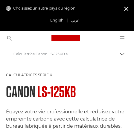
Choisissez un autre pays ou région

English
|
عربي
Canon Logo, back to ho
Calculatrice Canon LS-125KB série K : une efficacité durable pour un espace de travail plus écologique
Bascul
Canon
CALCULATRICES SÉRIE K
Calculatrices Canon - Impression, série K, scientifique
CANON
LS-125KB
Égayez votre vie professionnelle et réduisez votre
empreinte carbone avec cette calculatrice de
bureau fabriquée à partir de matériaux durables.