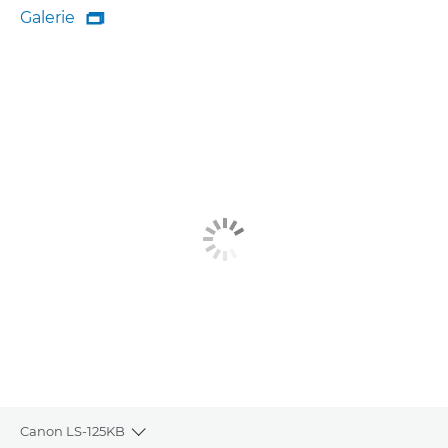
Galerie

Galerie
Canon LS-125KB
Toggle breadcrumbs