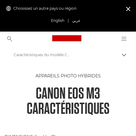
Choisissez un autre pays ou région

English
|
عربي
Canon Logo, back to ho
Caractéristiques du modèle Canon EOS M3
Bascul
Canon
APPAREILS PHOTO HYBRIDES
Appareils photo numériques
CANON EOS M3
Canon EOS M3
CARACTÉRISTIQUES