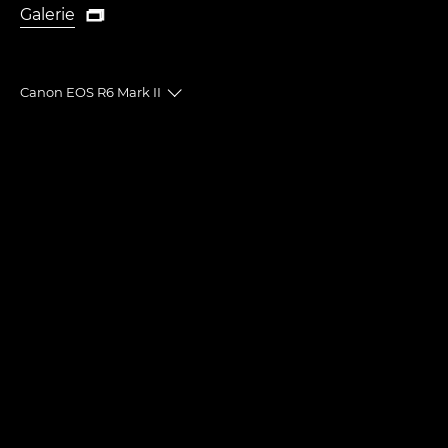
Galerie

Galerie
Canon EOS R6 Mark II
Toggle breadcrumbs
Présentation
Caractéristiques
Galerie
Accessoires
Commentaires
Assistance