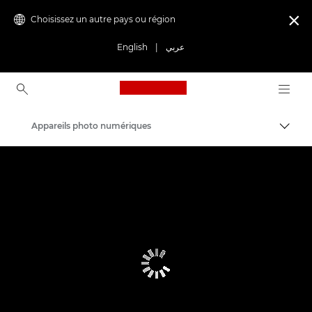
Choisissez un autre pays ou région

English
|
عربي
Canon Logo, back to ho
Appareils photo numériques
Bascul
Canon