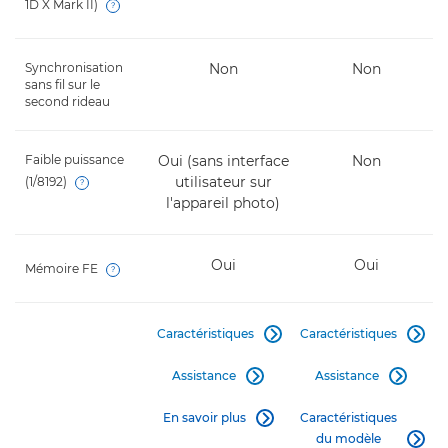
1D X Mark II)
Open
Synchronisation
Non
Non
sans fil sur le
second rideau
Faible puissance
Oui (sans interface
Non
utilisateur sur
(1/8192)
Open
l'appareil photo)
Oui
Oui
Mémoire FE
Open
Caractéristiques
Caractéristiques


Assistance
Assistance


En savoir plus
Caractéristiques

du modèle
