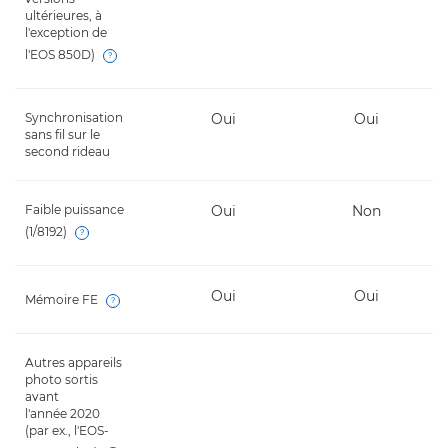
ultérieures, à
l'exception de
l'EOS 850D)
Open
Synchronisation
Oui
Oui
sans fil sur le
second rideau
Faible puissance
Oui
Non
(1/8192)
Open
Oui
Oui
Mémoire FE
Open
Autres appareils
-
-
photo sortis
avant
l'année 2020
(par ex., l'EOS-