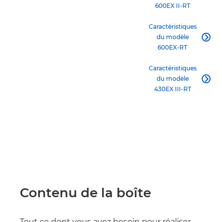
600EX II-RT
Caractéristiques
du modèle

600EX-RT
Caractéristiques
du modèle

430EX III-RT
Contenu de la boîte
Tout ce dont vous avez besoin pour réaliser