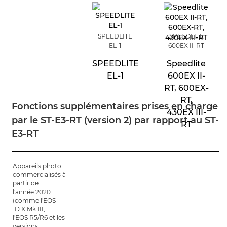
SPEEDLITE
SPEEDLITE
EL-1
600EX II-RT
SPEEDLITE
Speedlite
EL-1
600EX II-
RT, 600EX-
RT,
Fonctions supplémentaires prises en charge
430EX III-
par le ST-E3-RT (version 2) par rapport au ST-
RT
E3-RT
Appareils photo
-
-
commercialisés à
partir de
l'année 2020
(comme l'EOS-
1D X Mk III,
l'EOS R5/R6 et les
versions