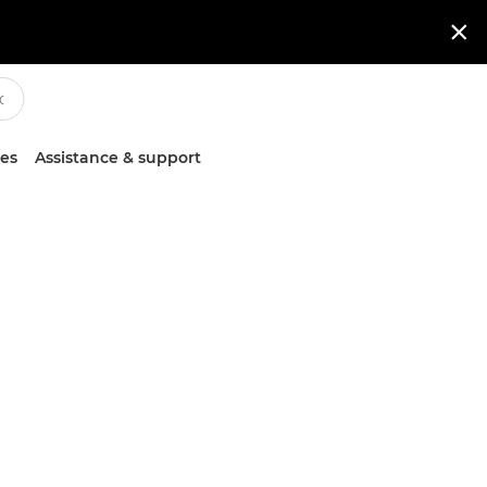

ces
Assistance & support