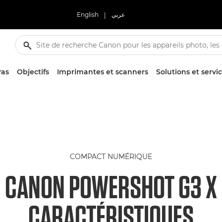
English
|
عربي
ras
Objectifs
Imprimantes et scanners
Solutions et servi
COMPACT NUMÉRIQUE
CANON POWERSHOT G3 X
CARACTÉRISTIQUES