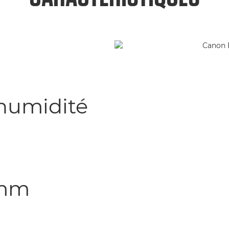
'humidité
6 mm