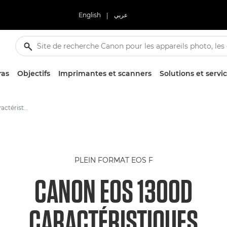
English
|
عربي
ras
Objectifs
Imprimantes et scanners
Solutions et servi
Canon EOS 1300D -Caractéristiques - Appareils photo reflex et hybrides EOS
PLEIN FORMAT EOS F
CANON EOS 1300D
CARACTÉRISTIQUES