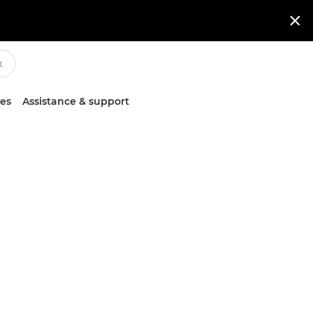

ces
Assistance & support