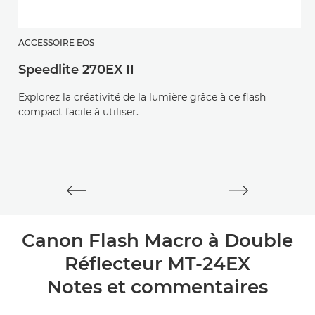
ACCESSOIRE EOS
A
Speedlite 270EX II
S
Explorez la créativité de la lumière grâce à ce flash
Te
compact facile à utiliser.
in
Sp
EO
Canon Flash Macro à Double
Réflecteur MT-24EX
Notes et commentaires