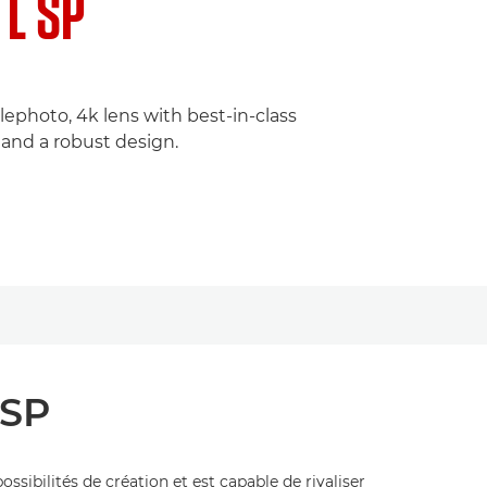
 L SP
elephoto, 4k lens with best-in-class
and a robust design.
 SP
sibilités de création et est capable de rivaliser