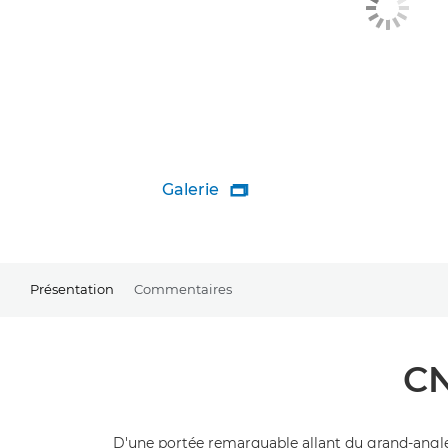
Galerie

Présentation
Commentaires
CN
D'une portée remarquable allant du grand-angle a