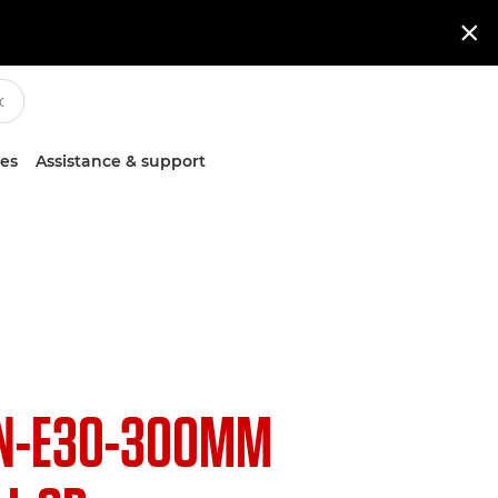

ces
Assistance & support
N-E30-300MM