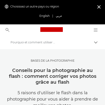
Choisissez un autre pays ou région

English
|
عربي
Canon Logo, back to ho
Pourquoi et comment utiliser le flash : conseils essentiels pour les débutants
Bascul
Canon
Trouvez l'inspiration | Conseils de photographie et d'impression et guides de l'acheteur
BASES DE LA PHOTOGRAPHIE
Conseils et techniques de photographie et d'impression
Conseils pour la photographie au
flash : comment corriger vos photos
grâce au flash
5 raisons d'utiliser le flash dans la
photographie pour vous aider à prendre de