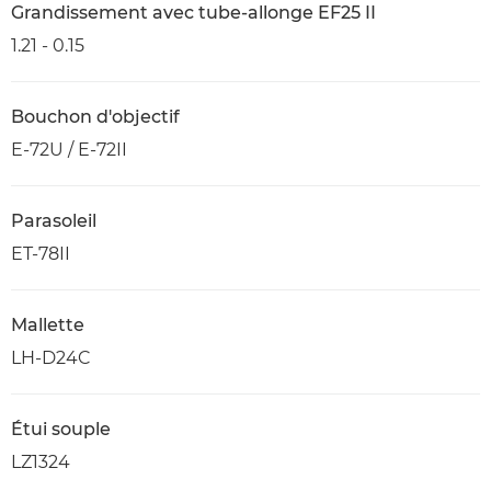
Grandissement avec tube-allonge EF25 II
1.21 - 0.15
Bouchon d'objectif
E-72U / E-72II
Parasoleil
ET-78II
Mallette
LH-D24C
Étui souple
LZ1324