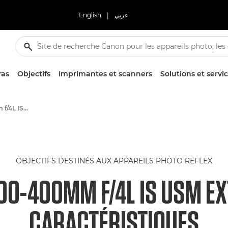
English
|
عربي
ras
Objectifs
Imprimantes et scanners
Solutions et servi
Canon EF 200-400mm f/4L IS USM Extender 1.4x - Lenses - Camera & Photo lenses
OBJECTIFS DESTINÉS AUX APPAREILS PHOTO REFLEX
00-400MM F/4L IS USM EX
CARACTÉRISTIQUES