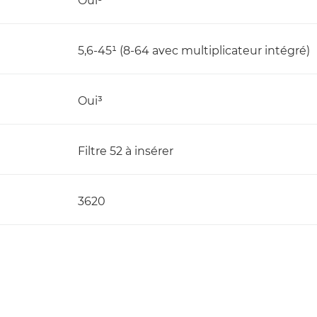
Oui³
5,6-45¹ (8-64 avec multiplicateur intégré)
Oui³
Filtre 52 à insérer
3620