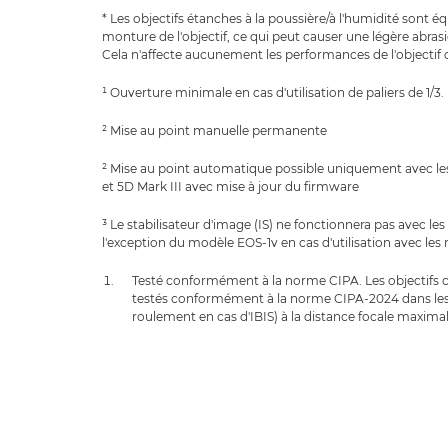
* Les objectifs étanches à la poussière/à l'humidité sont é
monture de l'objectif, ce qui peut causer une légère abras
Cela n'affecte aucunement les performances de l'objectif o
¹ Ouverture minimale en cas d'utilisation de paliers de 1/3.
² Mise au point manuelle permanente
² Mise au point automatique possible uniquement avec le
et 5D Mark III avec mise à jour du firmware
³ Le stabilisateur d'image (IS) ne fonctionnera pas avec l
l'exception du modèle EOS-1v en cas d'utilisation avec les 
Testé conformément à la norme CIPA. Les objectifs c
testés conformément à la norme CIPA-2024 dans les 
roulement en cas d'IBIS) à la distance focale maximal