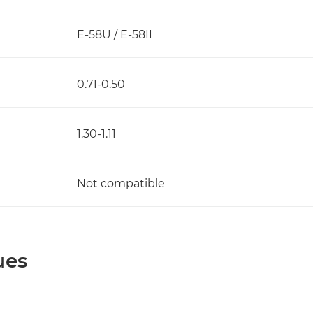
E-58U / E-58II
0.71-0.50
1.30-1.11
Not compatible
ues