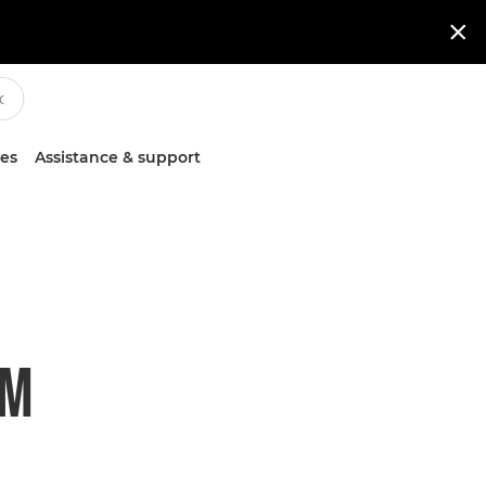

ces
Assistance & support
SM