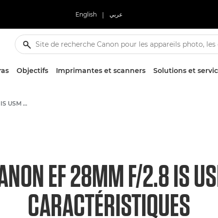
English
|
عربي
ras
Objectifs
Imprimantes et scanners
Solutions et servi
Canon EF 28mm f/2.8 IS USM - Objectifs - Objectifs photo
ANON EF 28MM F/2.8 IS U
CARACTÉRISTIQUES