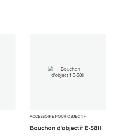
ACCESSOIRE POUR OBJECTIF
ACCESSO
Bouchon d'objectif E-58II
Bouch
l'objec