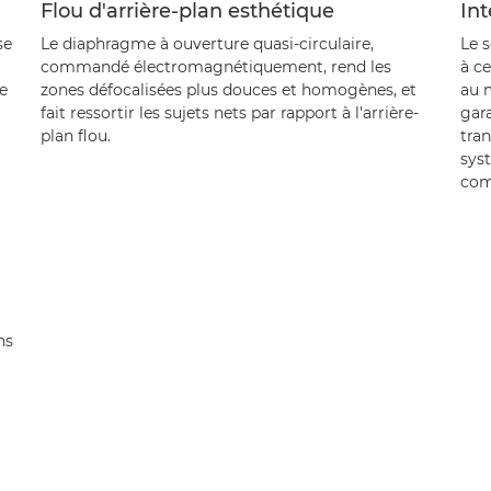
Flou d'arrière-plan esthétique
In
se
Le diaphragme à ouverture quasi-circulaire,
Le 
commandé électromagnétiquement, rend les
à ce
e
zones défocalisées plus douces et homogènes, et
au m
fait ressortir les sujets nets par rapport à l'arrière-
gar
plan flou.
tra
syst
com
ns