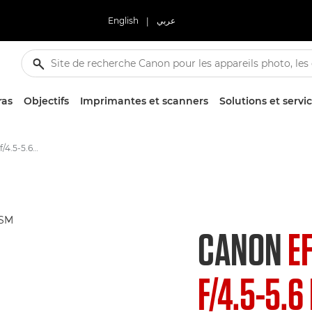
English
|
عربي
ras
Objectifs
Imprimantes et scanners
Solutions et servi
Canon EF 70-300mm f/4.5-5.6 DO IS USM - Lenses - Camera & Photo lenses
CANON
E
F/4.5-5.6