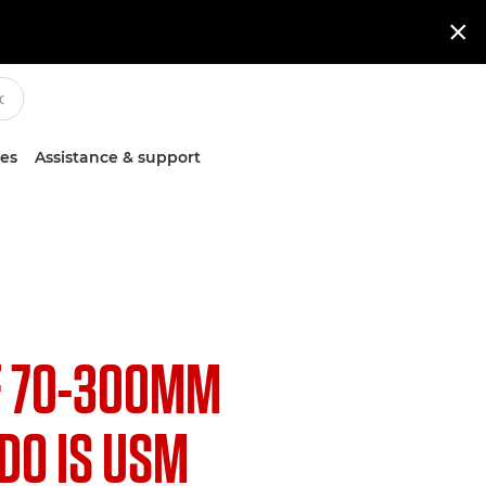

ces
Assistance & support
F 70-300MM
 DO IS USM