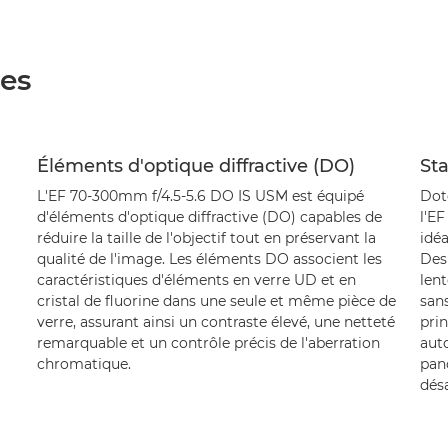
ées
Éléments d'optique diffractive (DO)
Sta
L'EF 70-300mm f/4.5-5.6 DO IS USM est équipé
Doté
d'éléments d'optique diffractive (DO) capables de
l'EF
réduire la taille de l'objectif tout en préservant la
idéa
qualité de l'image. Les éléments DO associent les
Des 
caractéristiques d'éléments en verre UD et en
len
cristal de fluorine dans une seule et même pièce de
san
verre, assurant ainsi un contraste élevé, une netteté
prin
remarquable et un contrôle précis de l'aberration
aut
chromatique.
pano
dés