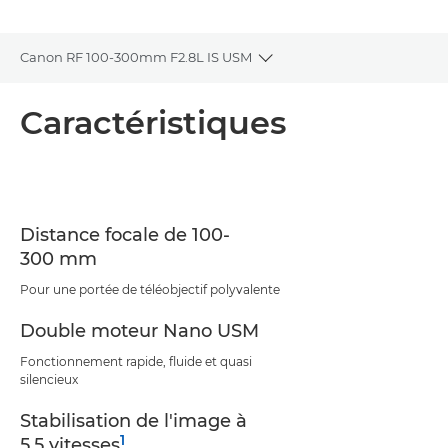
Canon RF 100-300mm F2.8L IS USM
Toggle breadcrumbs
Présentation
Caractéristiques
Caractéristiques
Assistance
Distance focale de 100-
300 mm
Pour une portée de téléobjectif polyvalente
Double moteur Nano USM
Fonctionnement rapide, fluide et quasi
silencieux
Stabilisation de l'image à
1
5,5 vitesses