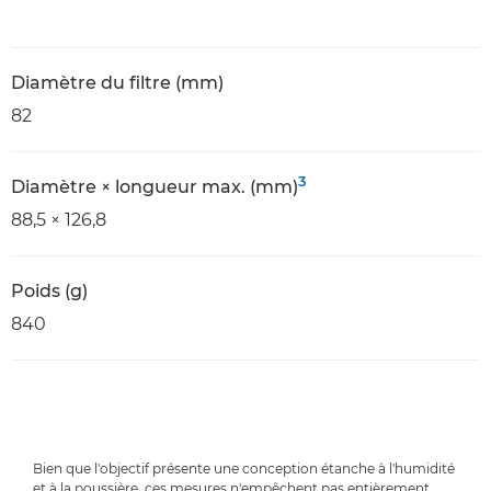
Diamètre du filtre (mm)
82
3
Diamètre × longueur max. (mm)
88,5 × 126,8
Poids (g)
840
Bien que l'objectif présente une conception étanche à l'humidité
et à la poussière, ces mesures n'empêchent pas entièrement