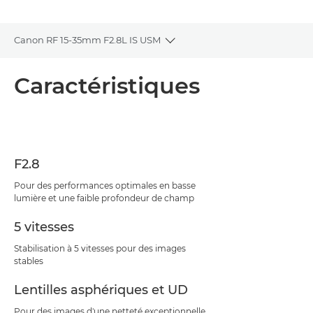
Canon RF 15-35mm F2.8L IS USM
Toggle breadcrumbs
Présentation
Caractéristiques
Caractéristiques
Assistance
F2.8
Pour des performances optimales en basse
lumière et une faible profondeur de champ
5 vitesses
Stabilisation à 5 vitesses pour des images
stables
Lentilles asphériques et UD
Pour des images d'une netteté exceptionnelle