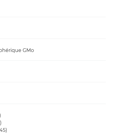
 asphérique GMo
)
)
45)