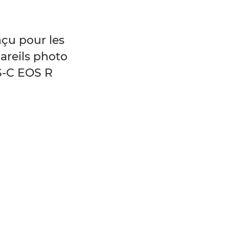
çu pour les
areils photo
-C EOS R