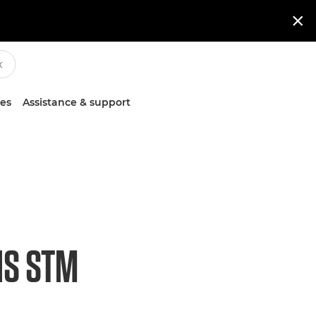

ces
Assistance & support
IS STM