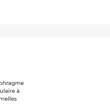
aphragme
ulaire à
amelles