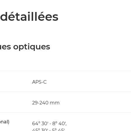
détaillées
ues optiques
APS-C
29-240 mm
nal)
64° 30' - 8° 40',
45° 30' - 5° 45' ,