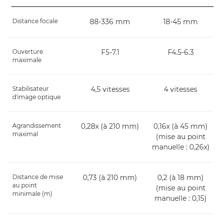
Distance focale
88-336 mm
18-45 mm
Ouverture
F5-7.1
F4.5-6.3
maximale
Stabilisateur
4,5 vitesses
4 vitesses
d'image optique
Agrandissement
0,28x (à 210 mm)
0,16x (à 45 mm)
maximal
(mise au point
manuelle : 0,26x)
Distance de mise
0,73 (à 210 mm)
0,2 (à 18 mm)
au point
(mise au point
minimale (m)
manuelle : 0,15)