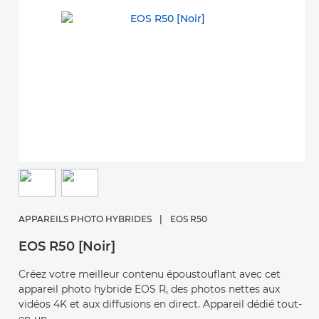
A
E
APPAREILS PHOTO HYBRIDES
|
EOS R50
Pa
EOS R50 [Noir]
v
E
Créez votre meilleur contenu époustouflant avec cet
appareil photo hybride EOS R, des photos nettes aux
vidéos 4K et aux diffusions en direct. Appareil dédié tout-
en-un.