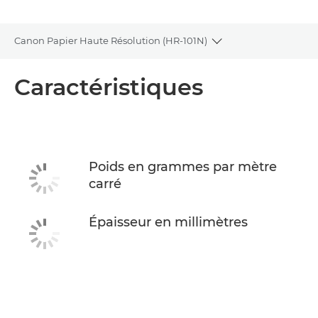
Canon Papier Haute Résolution (HR-101N)
Toggle breadcrumb
Présentation
Caractéristiques
Caractéristiques
Poids en grammes par mètre
carré
Épaisseur en millimètres