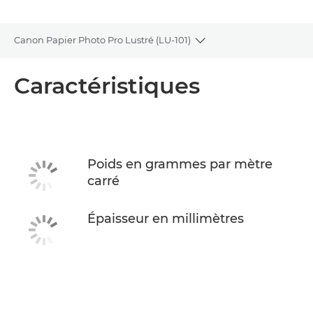
Canon Papier Photo Pro Lustré (LU-101)
Toggle breadcrumbs
Présentation
Caractéristiques
Caractéristiques
Poids en grammes par mètre
carré
Épaisseur en millimètres