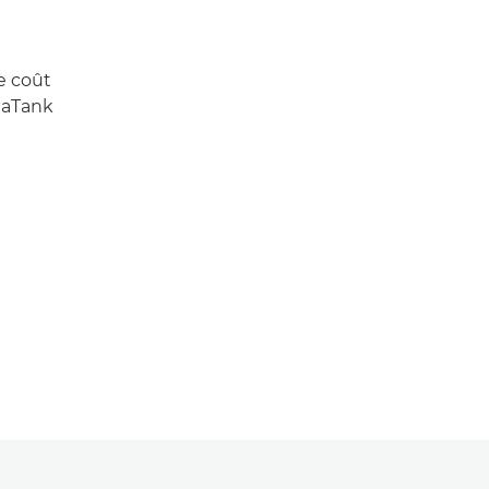
e coût
gaTank