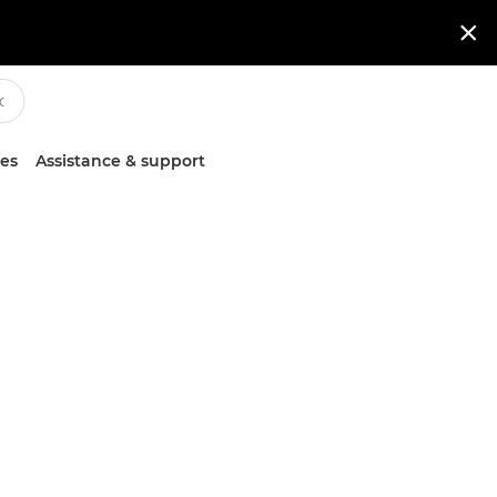

ces
Assistance & support