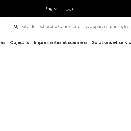
English
|
عربي
ras
Objectifs
Imprimantes et scanners
Solutions et servi