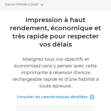
Canon PIXMA G2460
Toggle breadcrumbs
Présentation
Impression à haut
rendement, économique et
Caractéristiques
très rapide pour respecter
Assistance
vos délais
ACHETER DE L'ENCRE
Atteignez tous vos objectifs et
économisez sans y penser avec cette
imprimante à réservoir d'encre
rechargeable rapide et d'une fiabilité à
toute épreuve.
Consulter les caractéristiques détaillées
