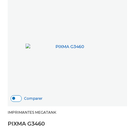
Comparer
IMPRIMANTES MEGATANK
I
PIXMA G3460
P