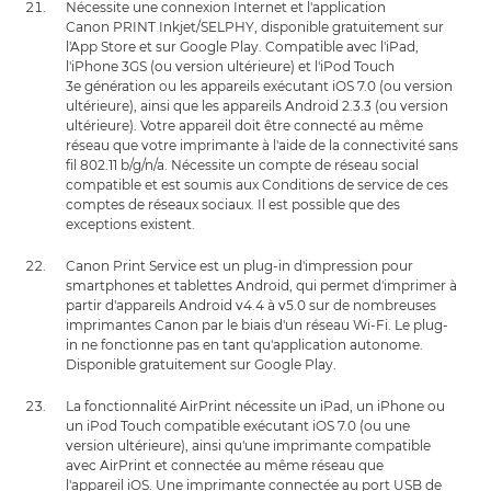
Nécessite une connexion Internet et l'application
Canon PRINT Inkjet/SELPHY, disponible gratuitement sur
l'App Store et sur Google Play. Compatible avec l'iPad,
l'iPhone 3GS (ou version ultérieure) et l'iPod Touch
3e génération ou les appareils exécutant iOS 7.0 (ou version
ultérieure), ainsi que les appareils Android 2.3.3 (ou version
ultérieure). Votre appareil doit être connecté au même
réseau que votre imprimante à l'aide de la connectivité sans
fil 802.11 b/g/n/a. Nécessite un compte de réseau social
compatible et est soumis aux Conditions de service de ces
comptes de réseaux sociaux. Il est possible que des
exceptions existent.
Canon Print Service est un plug-in d'impression pour
smartphones et tablettes Android, qui permet d'imprimer à
partir d'appareils Android v4.4 à v5.0 sur de nombreuses
imprimantes Canon par le biais d'un réseau Wi-Fi. Le plug-
in ne fonctionne pas en tant qu'application autonome.
Disponible gratuitement sur Google Play.
La fonctionnalité AirPrint nécessite un iPad, un iPhone ou
un iPod Touch compatible exécutant iOS 7.0 (ou une
version ultérieure), ainsi qu'une imprimante compatible
avec AirPrint et connectée au même réseau que
l'appareil iOS. Une imprimante connectée au port USB de