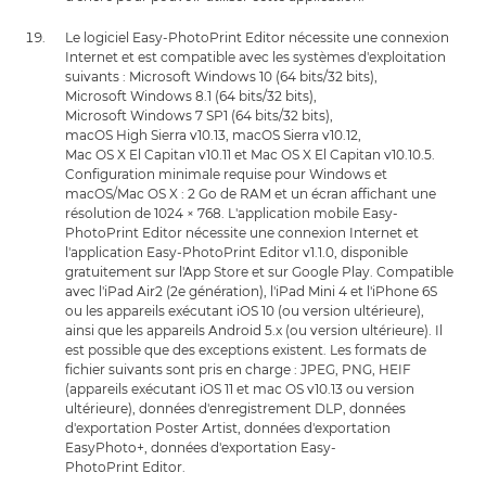
Le logiciel Easy-PhotoPrint Editor nécessite une connexion
Internet et est compatible avec les systèmes d'exploitation
suivants : Microsoft Windows 10 (64 bits/32 bits),
Microsoft Windows 8.1 (64 bits/32 bits),
Microsoft Windows 7 SP1 (64 bits/32 bits),
macOS High Sierra v10.13, macOS Sierra v10.12,
Mac OS X El Capitan v10.11 et Mac OS X El Capitan v10.10.5.
Configuration minimale requise pour Windows et
macOS/Mac OS X : 2 Go de RAM et un écran affichant une
résolution de 1024 × 768. L'application mobile Easy-
PhotoPrint Editor nécessite une connexion Internet et
l'application Easy-PhotoPrint Editor v1.1.0, disponible
gratuitement sur l'App Store et sur Google Play. Compatible
avec l'iPad Air2 (2e génération), l'iPad Mini 4 et l'iPhone 6S
ou les appareils exécutant iOS 10 (ou version ultérieure),
ainsi que les appareils Android 5.x (ou version ultérieure). Il
est possible que des exceptions existent. Les formats de
fichier suivants sont pris en charge : JPEG, PNG, HEIF
(appareils exécutant iOS 11 et mac OS v10.13 ou version
ultérieure), données d'enregistrement DLP, données
d'exportation Poster Artist, données d'exportation
EasyPhoto+, données d'exportation Easy-
PhotoPrint Editor.