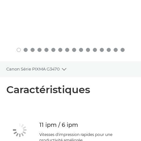
Canon Série PIXMA G3470
Toggle breadcrumbs
Présentation
Caractéristiques
Caractéristiques
Assistance
11 ipm / 6 ipm
ACHETER DE L'ENCRE
Vitesses d'impression rapides pour une
productivité améliorée