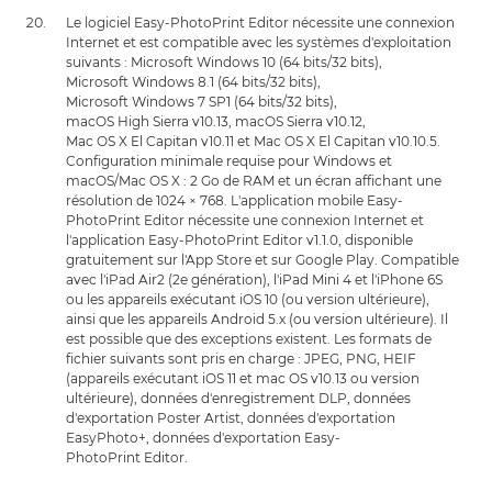
Le logiciel Easy-PhotoPrint Editor nécessite une connexion
Internet et est compatible avec les systèmes d'exploitation
suivants : Microsoft Windows 10 (64 bits/32 bits),
Microsoft Windows 8.1 (64 bits/32 bits),
Microsoft Windows 7 SP1 (64 bits/32 bits),
macOS High Sierra v10.13, macOS Sierra v10.12,
Mac OS X El Capitan v10.11 et Mac OS X El Capitan v10.10.5.
Configuration minimale requise pour Windows et
macOS/Mac OS X : 2 Go de RAM et un écran affichant une
résolution de 1024 × 768. L'application mobile Easy-
PhotoPrint Editor nécessite une connexion Internet et
l'application Easy-PhotoPrint Editor v1.1.0, disponible
gratuitement sur l'App Store et sur Google Play. Compatible
avec l'iPad Air2 (2e génération), l'iPad Mini 4 et l'iPhone 6S
ou les appareils exécutant iOS 10 (ou version ultérieure),
ainsi que les appareils Android 5.x (ou version ultérieure). Il
est possible que des exceptions existent. Les formats de
fichier suivants sont pris en charge : JPEG, PNG, HEIF
(appareils exécutant iOS 11 et mac OS v10.13 ou version
ultérieure), données d'enregistrement DLP, données
d'exportation Poster Artist, données d'exportation
EasyPhoto+, données d'exportation Easy-
PhotoPrint Editor.