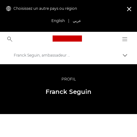
Choisissez un autre pays ou région

English
|
عربي
Canon Logo, back to ho
Franck Seguin, ambassadeur Canon
Bascul
Canon
Vidéo et photographie professionnelles
PROFIL
Programme Ambassador
Franck Seguin