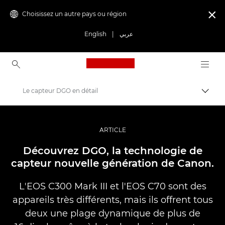
Choisissez un autre pays ou région

English
|
عربي
Canon Logo, back to ho
Le capteur DGO en détail
Bascul
Canon
Vidéo et photographie professionnelles
ARTICLE
Histoires
Découvrez DGO, la technologie de
capteur nouvelle génération de Canon.
L'EOS C300 Mark III et l'EOS C70 sont des
appareils très différents, mais ils offrent tous
deux une plage dynamique de plus de