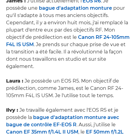
James :
J'utilise actuellement l'
EOS R6
. Je
possède une
bague d'adaptation monture
pour
qu'il s'adapte à tous mes anciens objectifs.
Cependant, il y a environ huit mois, j'ai remplacé la
plupart d'entre eux par des objectifs RF. Mon
objectif de prédilection est le
Canon RF 24-105mm
F4L IS USM
. Je prends sur chaque prise de vue et
la transition a été facile. Il a révolutionné la façon
dont nous travaillons en studio et sur site
également.
Laura :
Je possède un EOS R5. Mon objectif de
prédilection, comme James, est le Canon RF 24-
105mm F4L IS USM. Je l'utilise tout le temps.
Ilvy :
Je travaille également avec l'EOS R5 et je
possède la
bague d'adaptation monture avec
bague de contrôle EF-EOS R
. Aussi, j'utilise le
Canon EF 35mm f/1.4L II USM
, le
EF 50mm f/1.2L