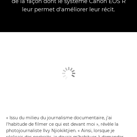
de la façon dont le système Canon EOS R
leur permet d'améliorer leur récit.
« Issu du milieu du journalisme documentaire, j'ai
l'habitude de filmer ce qui est devant moi », révèle la
photojournaliste Ilvy Njiokiktjien. « Ainsi, lorsque je
réalisais des portraits, je devais m'habituer à demander