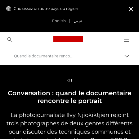
Choisissez un autre pays ou région

English
|
عربي
Canon Logo, back to ho
Quand le documentaire rencontre le portrait
Bascul
Canon
Vidéo et photographie professionnelles
KIT
Histoires
Conversation : quand le documentaire
rencontre le portrait
La photojournaliste Ilvy Njiokiktjien rejoint
trois photographes de deux genres différents
pour discuter des techniques communes et