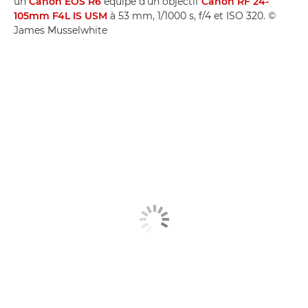
un
Canon EOS R6
équipé d'un objectif
Canon RF 24-
105mm F4L IS USM
à 53 mm, 1/1000 s, f/4 et ISO 320. ©
James Musselwhite