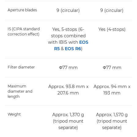
Aperture blades
9 (circular)
9 (circular)
IS (CIPA standard
Yes, 5-stops (6-
Yes (4-stops)
correction effect)
stops combined
with IBIS with
EOS
R5
&
EOS R6
)
Filter diameter
Φ77 mm
Φ77 mm
Maximum
Approx. 93.8 mm x
Approx. 94 mm x
diameter and
207.6 mm
193 mm
length
Weight
Approx. 1,370 g
Approx. 1,570 g
(tripod mount
(tripod mount
separate)
separate)