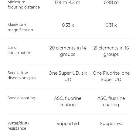
Minimum
0.9 m -1.2 m
0.98 m
focusing distance
Maximum
0.33 x
0.31 x
magnification
Lens
20 elements in 14
21 elements in 16
construction
groups
groups
Special low
One Super UD, six
One Fluorite, one
dispersion glass
UD
Super UD
Special coating
ASC, fluorine
ASC, fluorine
coating
coating
Water/dust-
Supported
Supported
resistance