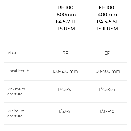
RF 100-
EF 100-
500mm
400mm
F4.5-7.1 L
f/4.5-5.6L
IS USM
IS II USM
Mount
RF
EF
Focal length
100-500 mm
100-400 mm
Maximum
f/4.5-7.1
f/4.5-5.6
aperture
Minimum
f/32-51
f/32-40
aperture