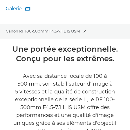
Galerie

Galerie
Canon RF 100-500mm F4.5-7.1 L IS USM
Toggle breadcrumbs
Présentation
Une portée exceptionnelle.
Conçu pour les extrêmes.
Caractéristiques
Galerie
Avec sa distance focale de 100 à
500 mm, son stabilisateur d'image à
Commentaires
5 vitesses et la qualité de construction
exceptionnelle de la série L, le RF 100-
Assistance
500mm F4.5-7.1 L IS USM offre des
performances et une qualité d'image
uniques grâce à ses éléments d'objectif