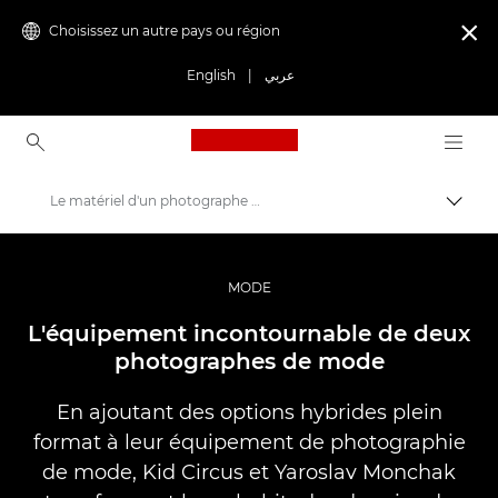
Choisissez un autre pays ou région

English
|
عربي
Canon Logo, back to ho
Le matériel d'un photographe de mode
Bascul
Canon
Vidéo et photographie professionnelles
MODE
Histoires
L'équipement incontournable de deux
photographes de mode
En ajoutant des options hybrides plein
format à leur équipement de photographie
de mode, Kid Circus et Yaroslav Monchak